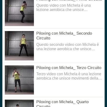
Questo video con Michela è una
lezione aerobica che unisce
movimenti della boxe, del pilates e
della danza per tonificare
gambe,addominali e braccia in modo
divertente ed energico.
Piloxing con Michela_ Secondo
Circuito
Questo secondo video con Michela è
una lezione aerobica che unisce
movimenti della boxe, del pilates e
della danza per tonificare
gambe,addominali e braccia in modo
divertente ed energico.
Piloxing con Michela_ Terzo Circuito
Terzo video con Michela è una lezione
aerobica che unisce movimenti della
boxe, del pilates e della danza per
tonificare gambe,addominali e braccia
in modo divertente ed energico.
Piloxing con Michela_ Quarto
Circuito