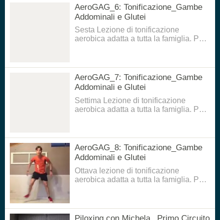
finale.
AeroGAG_6: Tonificazione_Gambe
Addominali e Glutei
Sesta Lezione di tonificazione
aerobica adatta a tutta la famiglia. Per
eseguirla è necessario avere un
piccolo spazio di movimento e un
tappetino per la parte di tonificazione
finale.
AeroGAG_7: Tonificazione_Gambe
Addominali e Glutei
Settima Lezione di tonificazione
aerobica adatta a tutta la famiglia. Per
eseguirla è necessario avere un
piccolo spazio di movimento e un
tappetino per la parte di tonificazione
finale.
AeroGAG_8: Tonificazione_Gambe
Addominali e Glutei
Ottava lezione di tonificazione
aerobica adatta a tutta la famiglia. Per
eseguirla è necessario avere un
piccolo spazio di movimento e un
tappetino per la parte di tonificazione
finale.
Piloxing con Michela_ Primo Circuito