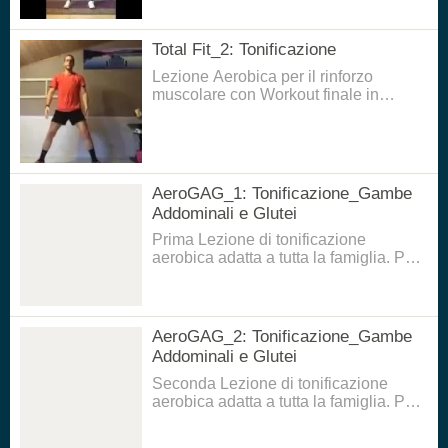
Total Fit_2: Tonificazione
Lezione Aerobica per il rinforzo
muscolare con Workout finale in
TABATA
AeroGAG_1: Tonificazione_Gambe
Addominali e Glutei
Prima Lezione di tonificazione
aerobica adatta a tutta la famiglia. Per
eseguirla è necessario avere un
piccolo spazio di movimento e un
tappetino per la parte di tonificazione
finale.
AeroGAG_2: Tonificazione_Gambe
Addominali e Glutei
Seconda Lezione di tonificazione
aerobica adatta a tutta la famiglia. Per
eseguirla è necessario avere un
piccolo spazio di movimento e un