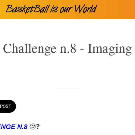
 Challenge n.8 - Imaging
Scritto il 12/03/2020
da Cristiano Canova
POST
NGE N.8
🤓❓