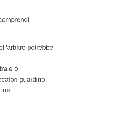
 comprendi
ell'arbitro potrebbe
trale o
iocatori guardino
ione.