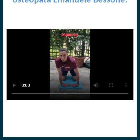
osteopata Emanuele Bessone.