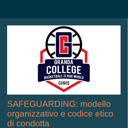
SAFEGUARDING: modello
organizzativo e codice etico
di condotta