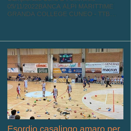
05/11/2022BANCA ALPI MARITTIME
GRANDA COLLEGE CUNEO - TTB
BASKET: 55-67 (10-17; 20-38; 40-
57)BAM GRANDA COLLEGE:
Franceschini, Ngamene 11, Carbonato,
Donadio, Di Meo 15, Grosso 14, Pasero
3, Tunzi 4, Avagnina 5, Marfulli n.e.,
Dalmasso, Bruschetta 3. All. Grosso
Ass. P
Esordio casalingo amaro per