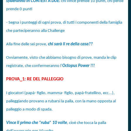
sfideranno in CONTEST A DUE:
chi vince prende 10 punti, chi perde
prende 0 punti
- Segna i punteggi di ogni prova, di tutti i componenti della famiglia
che parteciperanno alla Challenge
Alla fine delle sei prove,
chi sarà il re della casa??
Ovviamente, visto che abbiamo bisogno di prove, manda le clip
registrate, che confermeranno l’
Octopus Power !!!
PROVA_1: RE DEL PALLEGGIO
I giocatori (papà- figlio, mamma- figlio, papà-fratellino, ecc...),
palleggiando provano a rubarsi la palla, con la mano opposta al
palleggio a modo di spada.
Vince il primo che “ruba” 10 volte
, cioè che tocca la palla