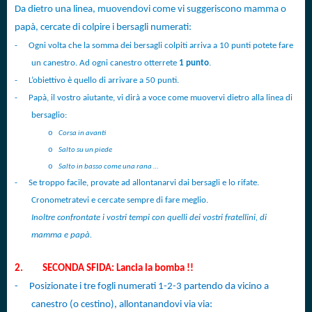
Da dietro una linea, muovendovi come vi suggeriscono mamma o
papà, cercate di colpire i bersagli numerati:
-
Ogni volta che la somma dei bersagli colpiti arriva a 10 punti potete fare
un canestro. Ad ogni canestro otterrete
1 punto
.
-
L’obiettivo è quello di arrivare a 50 punti.
-
Papà, il vostro aiutante, vi dirà a voce come muovervi dietro alla linea di
bersaglio:
o
Corsa in avanti
o
Salto su un piede
o
Salto in basso come una rana …
-
Se troppo facile, provate ad allontanarvi dai bersagli e lo rifate.
Cronometratevi e cercate sempre di fare meglio.
Inoltre confrontate i vostri tempi con quelli dei vostri fratellini, di
mamma e papà.
2.
SECONDA SFIDA: Lancia la bomba !!
-
Posizionate i tre fogli numerati 1-2-3 partendo da vicino a
canestro (o cestino), allontanandovi via via: