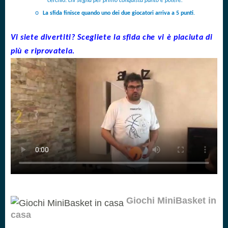
cerchio:
chi segna per primo conquista punto e potere.
o
La sfida finisce quando uno dei due giocatori arriva a 5 punti
.
Vi siete divertiti? Scegliete la sfida che
vi è piaciuta
di
più e riprovatela.
Giochi MiniBasket in
casa