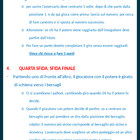
o
per uscire l’avversario deve centrarlo 5 volte, dopo di che parte dalla
posizione 1, e da qui gioca come prima: lancia sul numero, poi cerca
di fare canestro e si sposta al numero successivo.
o
Attenzione:
se chi ha il potere viene raggiunto dall’inseguitore deve
partire dall’inizio.
o
Per fare un punto dovete completare il giro senza essere raggiunti.
Vince chi riesce a fare 5 punti
4.
QUARTA SFIDA: SFIDA FINALE
-
Partendo uno di fronte all’altro, il giocatore con il potere è girato
di schiena verso i bersagli
o
Ci si scambiano i palloni,
cambiando giro quando chi ha il potere lo
decide.
o
Quando il giocatore con potere decide di partire, va a centrare un
bersaglio per poi prendere un tiro dalla posizione del bersaglio
colpito: il numero più vicino corrisponde al bersaglio più vicino e
viceversa. L’avversario deve scegliere un altro punteggio ed un altro