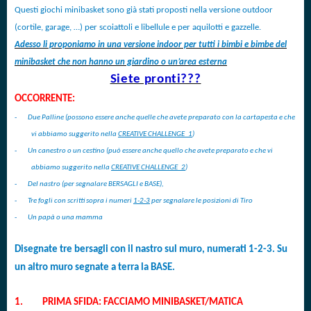
Questi giochi minibasket sono già stati proposti nella versione outdoor
(cortile, garage, …) per scoiattoli e libellule e per aquilotti e gazzelle.
Adesso li proponiamo in una versione indoor per tutti i bimbi e bimbe del
minibasket che non hanno un giardino o un’area esterna
Siete pronti???
OCCORRENTE:
-
Due Palline (possono essere anche quelle che avete preparato con la cartapesta e che
vi abbiamo suggerito nella
CREATIVE CHALLENGE_1
)
-
Un canestro o un cestino (può essere anche quello che avete preparato e che vi
abbiamo suggerito nella
CREATIVE CHALLENGE_2
)
-
Del nastro (per segnalare BERSAGLI e BASE),
-
Tre fogli con scritti sopra i numeri
1-2-3
per segnalare le posizioni di Tiro
-
Un papà o una mamma
Disegnate tre bersagli con il nastro sul muro, numerati 1-2-3. Su
un altro muro segnate a terra la BASE.
1.
PRIMA SFIDA: FACCIAMO MINIBASKET/MATICA