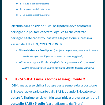
o
1 - vicino a canestro/cestino
o
2 - un passo indietro/cestino
o
3 - un passo indietro
/cestino
Partendo dalla posizione 1, chi ha il potere deve centrare il
-
bersaglio 1 e poi fare canestro: ogni volta che centrate il
bersaglio e fate canestro, passate alla posizione successiva.


Passati da 1
2
3,
fate UN PUNTO
.
Vince chi riesce a fare 5 punti
(per fare un punto e prendere il potere
o
dovete completare il percorso senza essere raggiunti).
Attenzione: ogni volta che sbagliate bersaglio o canestro,
tocca al
o
vostro avversario
:
se venite raggiunti, dovete tornare all’inizio
.
3.
TERZA SFIDA: Lancia la bomba ad inseguimento !!
IDEM, ma adesso chi ha il potere parte sempre dalla posizione
1, invece l’avversario parte dalla BASE: quando il giocatore con
potere fa il primo lancio chi è in casa inizia a provare a centrare il
bersaglio BASE x 5 volte
(già predisposto dall’inizio):