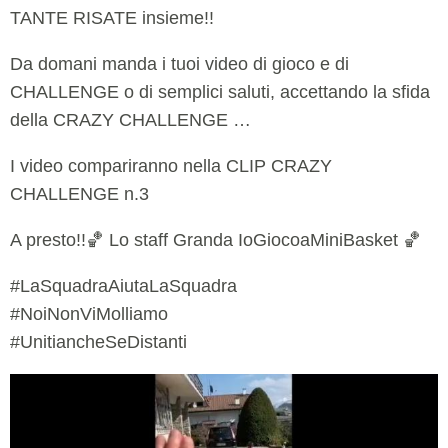
TANTE RISATE insieme!!
Da domani manda i tuoi video di gioco e di
CHALLENGE o di semplici saluti, accettando la sfida
della CRAZY CHALLENGE …
I video compariranno nella CLIP CRAZY
CHALLENGE n.3
A presto!!🏀 Lo staff Granda IoGiocoaMiniBasket 🏀
#LaSquadraAiutaLaSquadra
#NoiNonViMolliamo
#UnitiancheSeDistanti