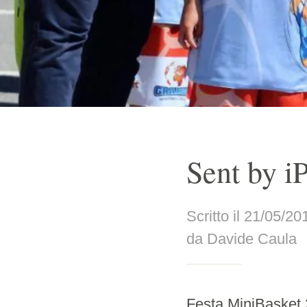
Sent by i
Scritto il 21/05/20
da Davide Caula
Festa MiniBasket