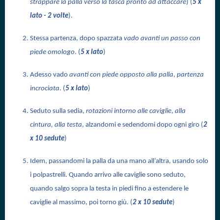
strappare la palla verso la tasca pronto ad attaccare
) (
5 x
lato - 2 volte
).
Stessa partenza, dopo spazzata
vado avanti un passo con
piede omologo
. (
5 x lato
)
Adesso vado
avanti con piede opposto alla palla
,
partenza
incrociata
. (
5 x lato
)
Seduto sulla sedia,
rotazioni intorno alle caviglie
,
alla
cintura, alla testa
, alzandomi e sedendomi dopo ogni giro (
2
x 10 sedute
)
Idem, passandomi la palla da una mano all’altra, usando solo
i polpastrelli. Quando arrivo alle caviglie sono seduto,
quando salgo sopra la testa in piedi fino a estendere le
caviglie al massimo, poi torno giù. (
2 x 10 sedute
)